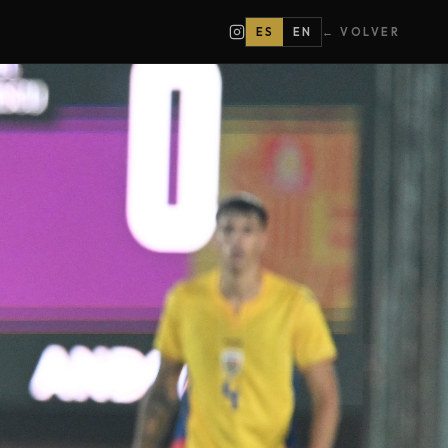
ES
EN
← VOLVER
14