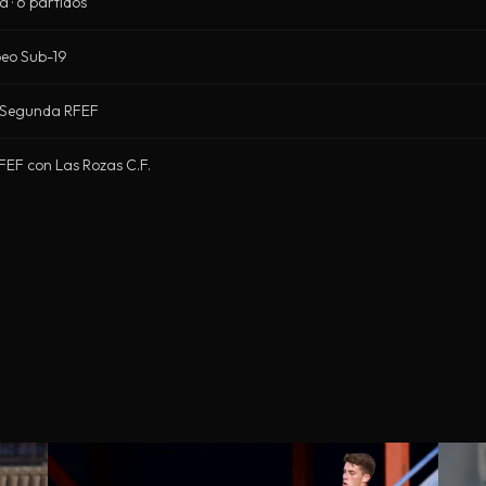
 · 6 partidos
opeo Sub-19
 a Segunda RFEF
RFEF con Las Rozas C.F.