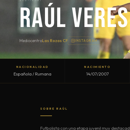
SUB-19 INT
RAÚL VERES
Mediocentro
Las Rozas CF
INSTAGRAM
NACIONALIDAD
NACIMIENTO
Española / Rumana
14/07/2007
SOBRE RAÚL
Futbolista con una etapa juvenil muy destacada