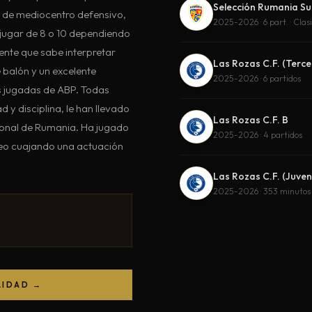
Selección Rumania Su
es de mediocentro defensivo,
2025-2026 · 6 part. · Clas
jugar de 8 o 10 dependiendo
ente que sabe interpretar
Las Rozas C.F. (Terce
e balón y un excelente
2025-2026 · 6 partidos
s jugadas de ABP. Todas
 y disciplina, le han llevado
Las Rozas C.F. B
cional de Rumania. Ha jugado
2025-2026 · 4 partidos
opeo cuajando una actuación
Las Rozas C.F. (Juven
2025-2026 · 353 minutos
LIDAD →