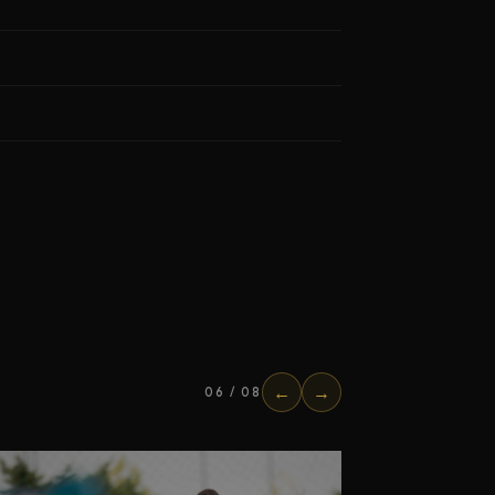
←
→
06
/
08