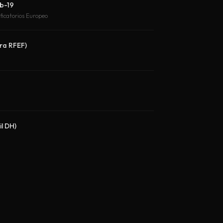
b-19
ificatorios Europeo
ra RFEF)
il DH)